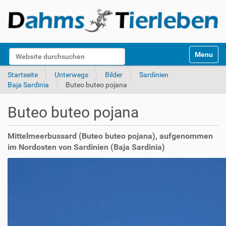
S
Website durchsuchen
Toggle na
e
k
Erweiterte Suche…
Startseite
Unterwegs
Bilder
Sardinien
t
Baja Sardinia
Buteo buteo pojana
i
o
Buteo buteo pojana
n
e
n
Mittelmeerbussard (Buteo buteo pojana), aufgenommen
im Nordosten von Sardinien (Baja Sardinia)