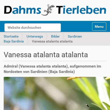
S
Website durchsuchen
Toggle na
e
k
Erweiterte Suche…
Startseite
Unterwegs
Bilder
Sardinien
t
Baja Sardinia
Vanessa atalanta atalanta
i
o
Vanessa atalanta atalanta
n
e
n
Admiral (Vanessa atalanta atalanta), aufgenommen im
Nordosten von Sardinien (Baja Sardinia)