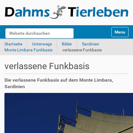
S
Website durchsuchen
Toggle na
e
k
Erweiterte Suche…
Startseite
Unterwegs
Bilder
Sardinien
t
Monte Limbara Funkbasis
verlassene Funkbasis
i
o
verlassene Funkbasis
n
e
n
Die verlassene Funkbasis auf dem Monte Limbara,
Sardinien