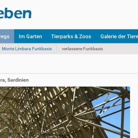
wegs
Im Garten
Tierparks & Zoos
Galerie der Tier
Monte Limbara Funkbasis
verlassene Funkbasis
ra, Sardinien