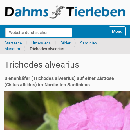
S
Website durchsuchen
Toggle na
e
k
Erweiterte Suche…
Startseite
Unterwegs
Bilder
Sardinien
t
Museum
Trichodes alvearius
i
o
Trichodes alvearius
n
e
n
Bienenkäfer (Trichodes alvearius) auf einer Zistrose
(Cistus albidus) im Nordosten Sardiniens