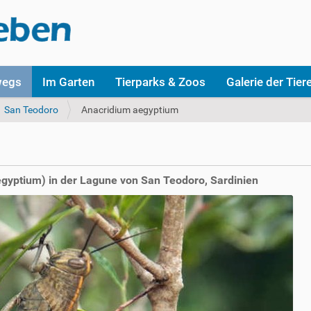
wegs
Im Garten
Tierparks & Zoos
Galerie der Tier
San Teodoro
Anacridium aegyptium
yptium) in der Lagune von San Teodoro, Sardinien