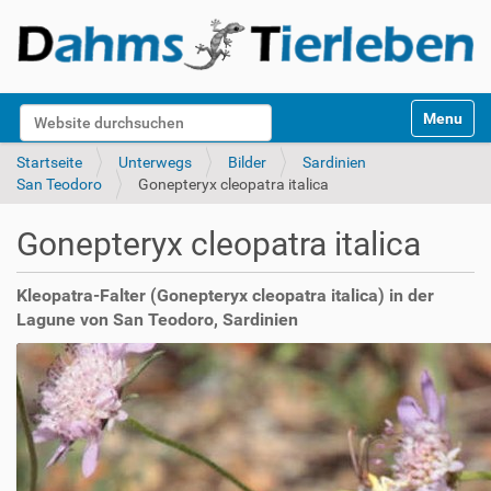
S
Website durchsuchen
Toggle na
e
k
Erweiterte Suche…
Startseite
Unterwegs
Bilder
Sardinien
t
San Teodoro
Gonepteryx cleopatra italica
i
o
Gonepteryx cleopatra italica
n
e
n
Kleopatra-Falter (Gonepteryx cleopatra italica) in der
Lagune von San Teodoro, Sardinien