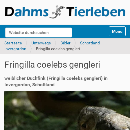
S
Website durchsuchen
Toggle na
e
k
Erweiterte Suche…
Startseite
Unterwegs
Bilder
Schottland
t
Invergordon
Fringilla coelebs gengleri
i
o
Fringilla coelebs gengleri
n
e
n
weiblicher Buchfink (Fringilla coelebs gengleri) in
Invergordon, Schottland