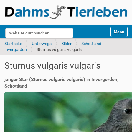
S
Website durchsuchen
Toggle na
e
k
Erweiterte Suche…
Startseite
Unterwegs
Bilder
Schottland
t
Invergordon
Sturnus vulgaris vulgaris
i
o
Sturnus vulgaris vulgaris
n
e
n
junger Star (Sturnus vulgaris vulgaris) in Invergordon,
Schottland