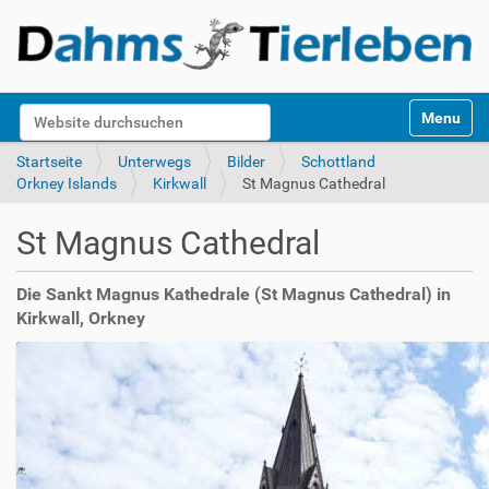
S
Website durchsuchen
Toggle na
e
k
Erweiterte Suche…
Startseite
Unterwegs
Bilder
Schottland
t
Orkney Islands
Kirkwall
St Magnus Cathedral
i
o
St Magnus Cathedral
n
e
n
Die Sankt Magnus Kathedrale (St Magnus Cathedral) in
Kirkwall, Orkney