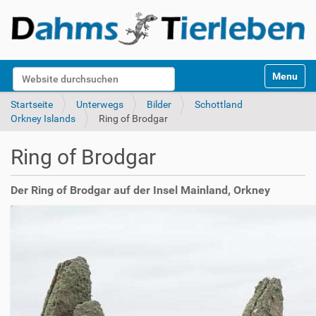
S
Website durchsuchen
Toggle na
e
k
Erweiterte Suche…
Startseite
Unterwegs
Bilder
Schottland
t
Orkney Islands
Ring of Brodgar
i
o
Ring of Brodgar
n
e
n
Der Ring of Brodgar auf der Insel Mainland, Orkney