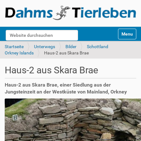
S
Website durchsuchen
Toggle na
e
k
Erweiterte Suche…
Startseite
Unterwegs
Bilder
Schottland
t
Orkney Islands
Haus-2 aus Skara Brae
i
o
Haus-2 aus Skara Brae
n
e
n
Haus-2 aus Skara Brae, einer Siedlung aus der
Jungsteinzeit an der Westküste von Mainland, Orkney