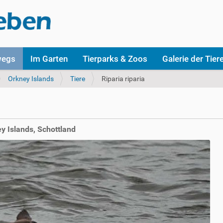
wegs
Im Garten
Tierparks & Zoos
Galerie der Tier
Orkney Islands
Tiere
Riparia riparia
ey Islands, Schottland