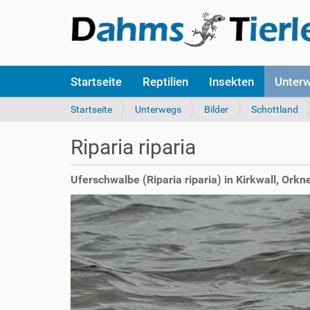
S
Startseite
Reptilien
Insekten
Unter
e
k
S
Startseite
Unterwegs
Bilder
Schottland
t
i
i
e
Riparia riparia
o
s
n
i
e
n
Uferschwalbe (Riparia riparia) in Kirkwall, Orkn
n
d
h
i
e
r
: