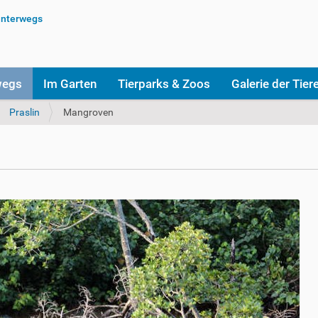
wegs
Im Garten
Tierparks & Zoos
Galerie der Tier
Praslin
Mangroven