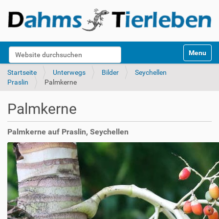
S
Website durchsuchen
Toggle na
e
k
Erweiterte Suche…
Startseite
Unterwegs
Bilder
Seychellen
t
Praslin
Palmkerne
i
o
Palmkerne
n
e
n
Palmkerne auf Praslin, Seychellen