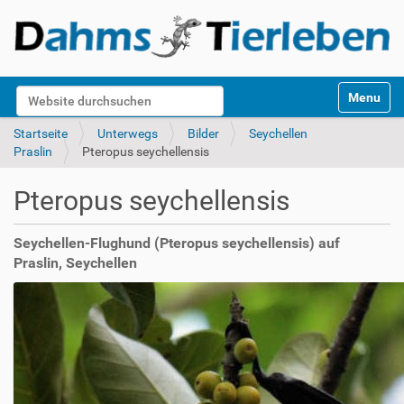
S
Website durchsuchen
Toggle na
e
k
Erweiterte Suche…
Startseite
Unterwegs
Bilder
Seychellen
t
Praslin
Pteropus seychellensis
i
o
Pteropus seychellensis
n
e
n
Seychellen-Flughund (Pteropus seychellensis) auf
Praslin, Seychellen