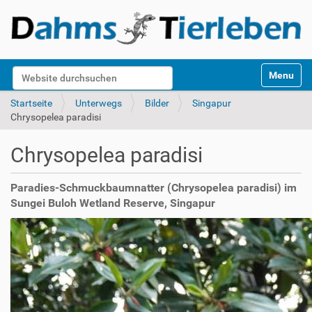
S
Website durchsuchen
Toggle na
e
k
Erweiterte Suche…
Startseite
Unterwegs
Bilder
Singapur
t
Chrysopelea paradisi
i
o
Chrysopelea paradisi
n
e
n
Paradies-Schmuckbaumnatter (Chrysopelea paradisi) im
Sungei Buloh Wetland Reserve, Singapur