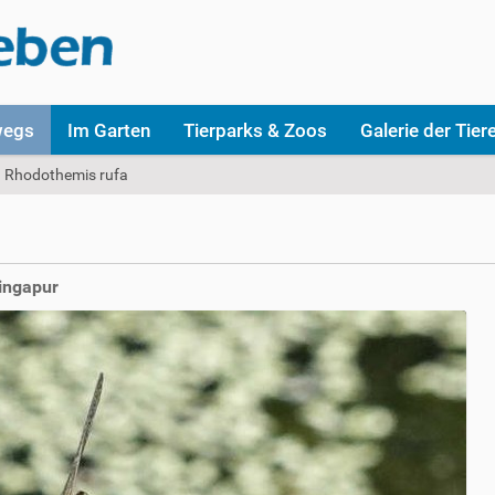
wegs
Im Garten
Tierparks & Zoos
Galerie der Tier
Rhodothemis rufa
Singapur