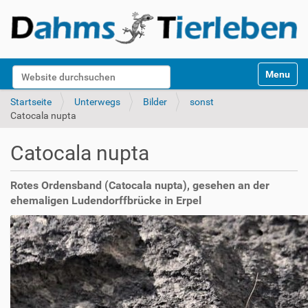
S
Website durchsuchen
Toggle na
e
k
Erweiterte Suche…
Startseite
Unterwegs
Bilder
sonst
t
Catocala nupta
i
o
Catocala nupta
n
e
n
Rotes Ordensband (Catocala nupta), gesehen an der
ehemaligen Ludendorffbrücke in Erpel