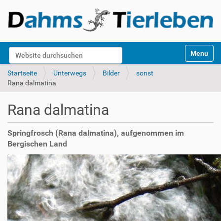
S
Website durchsuchen
Toggle na
e
k
Erweiterte Suche…
Startseite
Unterwegs
Bilder
sonst
t
Rana dalmatina
i
o
Rana dalmatina
n
e
n
Springfrosch (Rana dalmatina), aufgenommen im
Bergischen Land