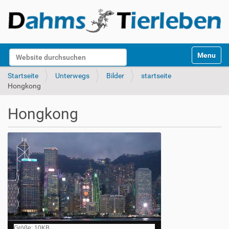
S
Website durchsuchen
Toggle na
e
k
Erweiterte Suche…
Startseite
Unterwegs
Bilder
startseite
t
Hongkong
i
o
Hongkong
n
e
n
Z
Größe: 10KB