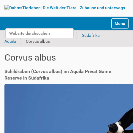
S
Toggle na
e
Website durchsuchen
k
Startseite
Unterwegs
Bilder
Südafrika
t
Erweiterte Suche…
Aquila
Corvus albus
i
o
Corvus albus
n
e
n
Schildraben (Corvus albus) im Aquila Privat Game
Reserve in Südafrika