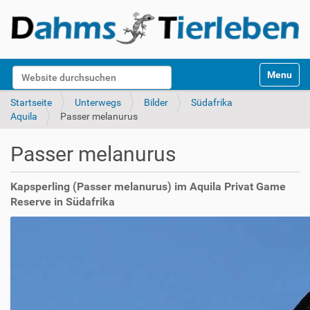
S
Website durchsuchen
Toggle na
e
k
Erweiterte Suche…
Startseite
Unterwegs
Bilder
Südafrika
t
Aquila
Passer melanurus
i
o
Passer melanurus
n
e
n
Kapsperling (Passer melanurus) im Aquila Privat Game
Reserve in Südafrika