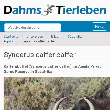
S
Website durchsuchen
Toggle na
e
k
Erweiterte Suche…
Startseite
Unterwegs
Bilder
Südafrika
t
Aquila
Syncerus caffer caffer
i
o
Syncerus caffer caffer
n
e
n
Kaffernbüffel (Syncerus caffer caffer) im Aquila Privat
Game Reserve in Südafrika