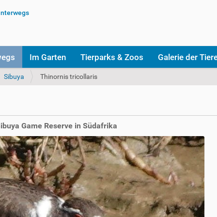
wegs
Im Garten
Tierparks & Zoos
Galerie der Tier
Sibuya
Thinornis tricollaris
 Sibuya Game Reserve in Südafrika