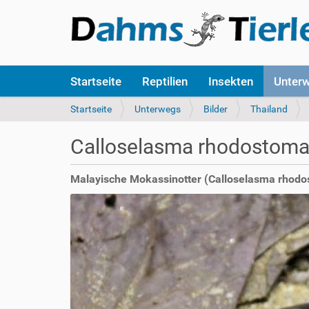
S
Startseite
Reptilien
Insekten
Unter
e
k
S
Startseite
Unterwegs
Bilder
Thailand
t
i
i
e
Calloselasma rhodostom
o
s
n
i
e
n
Malayische Mokassinotter (Calloselasma rhodos
n
d
h
i
e
r
: