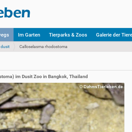
wegs
Im Garten
Tierparks & Zoos
Galerie der Tier
dusit
Calloselasma rhodostoma
a
toma) im Dusit Zoo in Bangkok, Thailand