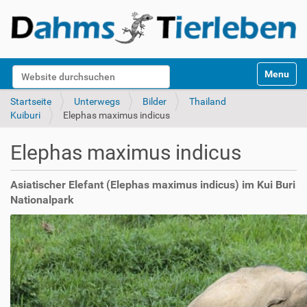
S
Website durchsuchen
Toggle na
e
k
Erweiterte Suche…
Startseite
Unterwegs
Bilder
Thailand
t
Kuiburi
Elephas maximus indicus
i
o
Elephas maximus indicus
n
e
n
Asiatischer Elefant (Elephas maximus indicus) im Kui Buri
Nationalpark