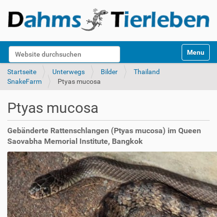
S
Website durchsuchen
Toggle na
e
k
Erweiterte Suche…
Startseite
Unterwegs
Bilder
Thailand
t
SnakeFarm
Ptyas mucosa
i
o
Ptyas mucosa
n
e
n
Gebänderte Rattenschlangen (Ptyas mucosa) im Queen
Saovabha Memorial Institute, Bangkok