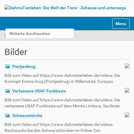
S
Toggle na
e
Website durchsuchen
k
Startseite
Videos
Bilder
t
Erweiterte Suche…
i
Bilder
o
n
e
Pontjesbrug
n
Bild zum Video auf https://www.dahmstierleben.de/videos: Die
Koningin Emma brug (Pontjesbrug) in Willemstad, Curaçao
Verlassene USAF-Funkbasis
Bild zum Video auf https://www.dahmstierleben.de/videos: Die
verlassene USAF-Funkbasis auf dem Monte Limbara, Sardinien
Schwarzstörche
Bild zum Video auf https://www.dahmstierleben.de/videos:
Nachwuchs bei den Schwarzstörchen im Kölner Zoo