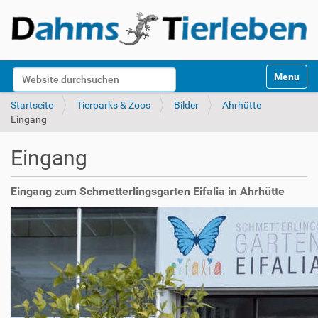
S
Website durchsuchen
Toggle na
e
k
Erweiterte Suche…
Startseite
Tierparks & Zoos
Bilder
Ahrhütte
t
Eingang
i
o
Eingang
n
e
n
Eingang zum Schmetterlingsgarten Eifalia in Ahrhütte