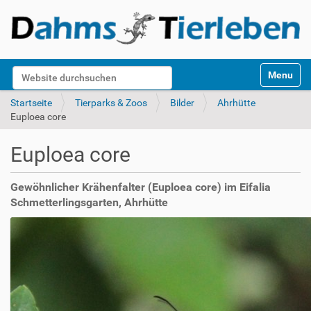
S
Website durchsuchen
Toggle na
e
k
Erweiterte Suche…
Startseite
Tierparks & Zoos
Bilder
Ahrhütte
t
Euploea core
i
o
Euploea core
n
e
n
Gewöhnlicher Krähenfalter (Euploea core) im Eifalia
Schmetterlingsgarten, Ahrhütte