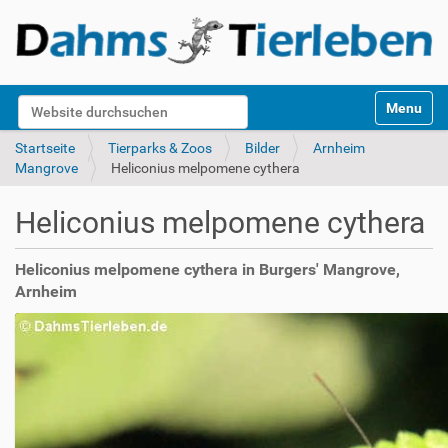
S
Website durchsuchen
Toggle na
e
k
Erweiterte Suche…
Startseite
Tierparks & Zoos
Bilder
Arnheim
t
Mangrove
Heliconius melpomene cythera
i
o
Heliconius melpomene cythera
n
e
n
Heliconius melpomene cythera in Burgers' Mangrove,
Arnheim