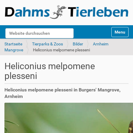
S
Website durchsuchen
Toggle na
e
k
Erweiterte Suche…
Startseite
Tierparks & Zoos
Bilder
Arnheim
t
Mangrove
Heliconius melpomene plesseni
i
o
Heliconius melpomene
n
e
plesseni
n
Heliconius melpomene plesseni in Burgers' Mangrove,
Arnheim