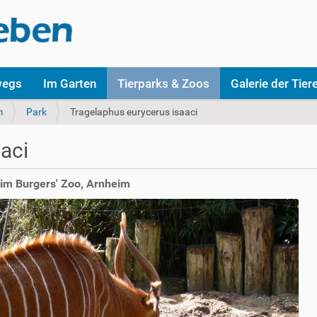
wegs
Im Garten
Tierparks & Zoos
Galerie der Tier
m
Park
Tragelaphus eurycerus isaaci
aci
 im Burgers' Zoo, Arnheim