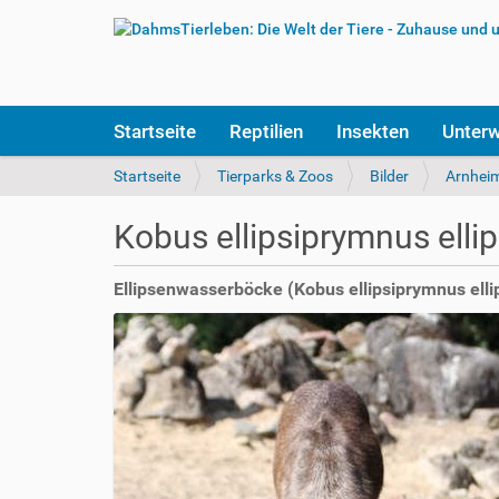
S
Startseite
Reptilien
Insekten
Unter
e
k
S
Startseite
Tierparks & Zoos
Bilder
Arnhei
t
i
i
e
Kobus ellipsiprymnus elli
o
s
n
i
e
n
Ellipsenwasserböcke (Kobus ellipsiprymnus ell
n
d
h
i
e
r
: