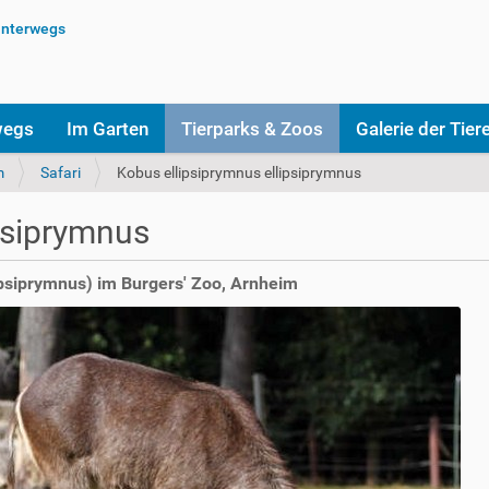
wegs
Im Garten
Tierparks & Zoos
Galerie der Tier
m
Safari
Kobus ellipsiprymnus ellipsiprymnus
psiprymnus
ipsiprymnus) im Burgers' Zoo, Arnheim