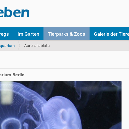
wegs
Im Garten
Tierparks & Zoos
Galerie der Tier
Aquarium
Aurelia labiata
arium Berlin