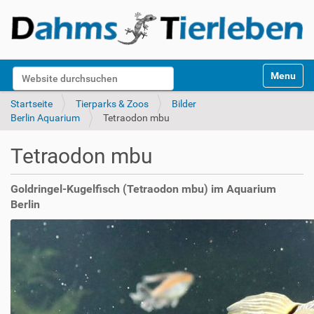
S
Website durchsuchen
Toggle na
e
k
Erweiterte Suche…
Startseite
Tierparks & Zoos
Bilder
t
Berlin Aquarium
Tetraodon mbu
i
o
Tetraodon mbu
n
e
n
Goldringel-Kugelfisch (Tetraodon mbu) im Aquarium
Berlin