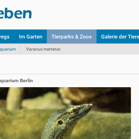
wegs
Im Garten
Tierparks & Zoos
Galerie der Tier
Aquarium
Varanus mertensi
quarium Berlin