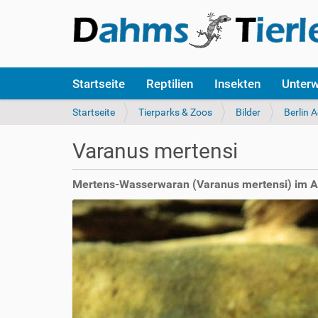
S
Startseite
Reptilien
Insekten
Unter
e
k
S
Startseite
Tierparks & Zoos
Bilder
Berlin 
t
i
i
e
Varanus mertensi
o
s
n
i
e
n
Mertens-Wasserwaran (Varanus mertensi) im A
n
d
h
i
e
r
: