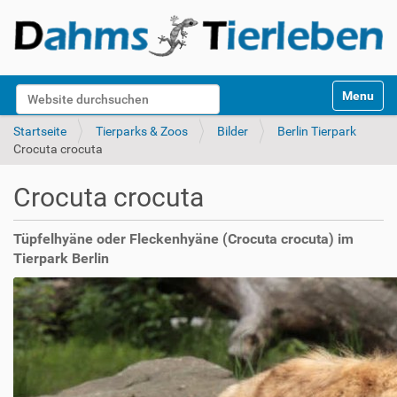
S
Website durchsuchen
Toggle na
e
k
Erweiterte Suche…
Startseite
Tierparks & Zoos
Bilder
Berlin Tierpark
t
Crocuta crocuta
i
o
Crocuta crocuta
n
e
n
Tüpfelhyäne oder Fleckenhyäne (Crocuta crocuta) im
Tierpark Berlin