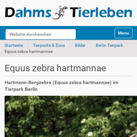
S
Website durchsuchen
Toggle na
e
k
Erweiterte Suche…
Startseite
Tierparks & Zoos
Bilder
Berlin Tierpark
t
Equus zebra hartmannae
i
o
Equus zebra hartmannae
n
e
n
Hartmann-Bergzebra (Equus zebra hartmannae) im
Tierpark Berlin