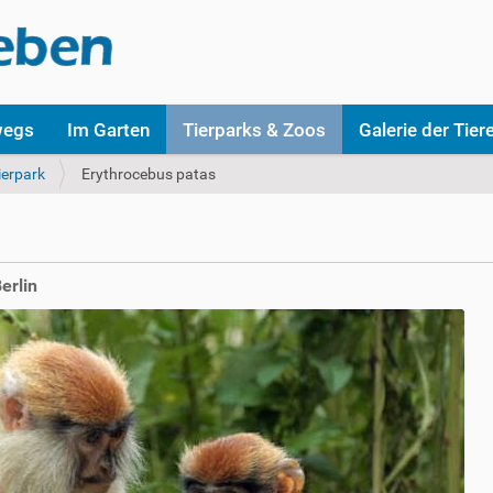
wegs
Im Garten
Tierparks & Zoos
Galerie der Tier
ierpark
Erythrocebus patas
erlin