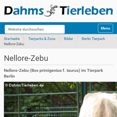
S
Website durchsuchen
Toggle na
e
k
Erweiterte Suche…
Startseite
Tierparks & Zoos
Bilder
Berlin Tierpark
t
Nellore-Zebu
i
o
Nellore-Zebu
n
e
n
Nellore-Zebu (Bos primigenius f. taurus) im Tierpark
Berlin