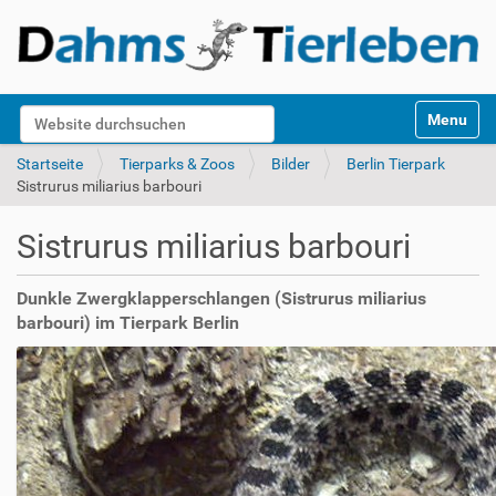
S
Website durchsuchen
Toggle na
e
k
Erweiterte Suche…
Startseite
Tierparks & Zoos
Bilder
Berlin Tierpark
t
Sistrurus miliarius barbouri
i
o
Sistrurus miliarius barbouri
n
e
n
Dunkle Zwergklapperschlangen (Sistrurus miliarius
barbouri) im Tierpark Berlin