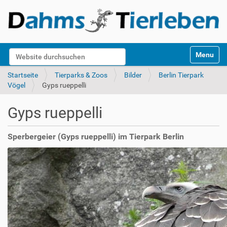
S
Website durchsuchen
Toggle na
e
k
Erweiterte Suche…
Startseite
Tierparks & Zoos
Bilder
Berlin Tierpark
t
Vögel
Gyps rueppelli
i
o
Gyps rueppelli
n
e
n
Sperbergeier (Gyps rueppelli) im Tierpark Berlin