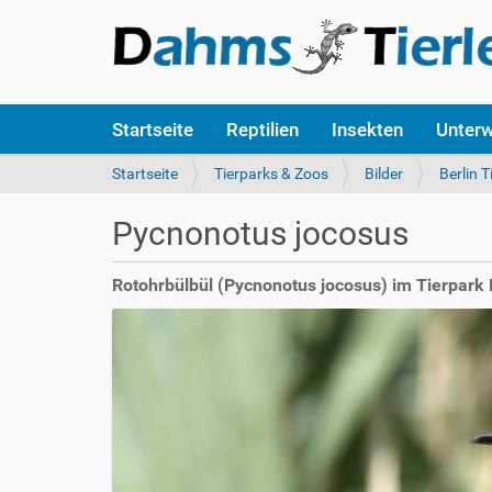
S
Startseite
Reptilien
Insekten
Unter
e
k
S
Startseite
Tierparks & Zoos
Bilder
Berlin T
t
i
i
e
Pycnonotus jocosus
o
s
n
i
e
n
Rotohrbülbül (Pycnonotus jocosus) im Tierpark 
n
d
h
i
e
r
: