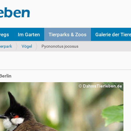
wegs
Im Garten
Tierparks & Zoos
Galerie der Tier
ierpark
Vögel
Pycnonotus jocosus
Berlin