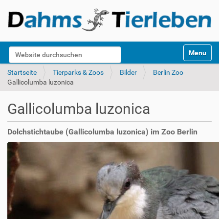
S
Website durchsuchen
Toggle na
e
k
Erweiterte Suche…
Startseite
Tierparks & Zoos
Bilder
Berlin Zoo
t
Gallicolumba luzonica
i
o
Gallicolumba luzonica
n
e
n
Dolchstichtaube (Gallicolumba luzonica) im Zoo Berlin