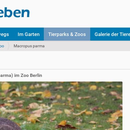
wegs
Im Garten
Tierparks & Zoos
Galerie der Tier
Zoo
Macropus parma
arma) im Zoo Berlin