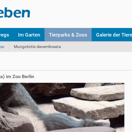
wegs
Im Garten
Tierparks & Zoos
Galerie der Tier
Zoo
Mungotictis decemlineata
a) im Zoo Berlin