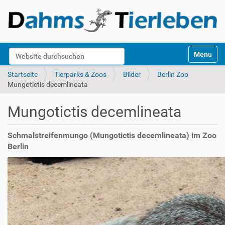
S
Website durchsuchen
Toggle na
e
k
Erweiterte Suche…
Startseite
Tierparks & Zoos
Bilder
Berlin Zoo
t
Mungotictis decemlineata
i
o
Mungotictis decemlineata
n
e
n
Schmalstreifenmungo (Mungotictis decemlineata) im Zoo
Berlin