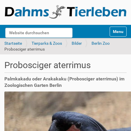
S
Website durchsuchen
Toggle na
e
k
Erweiterte Suche…
Startseite
Tierparks & Zoos
Bilder
Berlin Zoo
t
Probosciger aterrimus
i
o
Probosciger aterrimus
n
e
n
Palmkakadu oder Arakakaku (Probosciger aterrimus) im
Zoologischen Garten Berlin